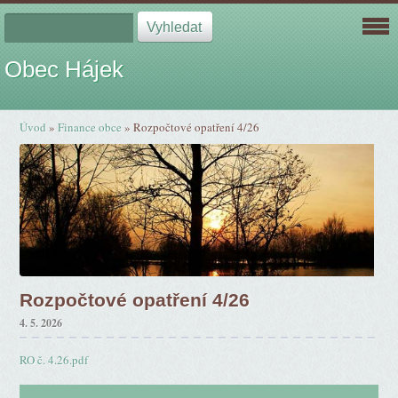
Obec Hájek
Úvod
»
Finance obce
»
Rozpočtové opatření 4/26
Rozpočtové opatření 4/26
4. 5. 2026
RO č. 4.26.pdf