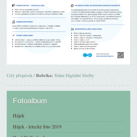
Rubrika:
Celý příspěvek
/
Státní Digitální Služby
Fotoalbum
Hájek
Hájek - letecké foto 2019