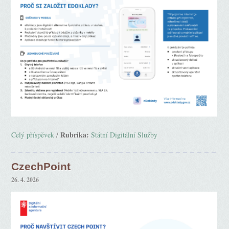
Rubrika:
Celý příspěvek
/
Státní Digitální Služby
CzechPoint
26. 4. 2026