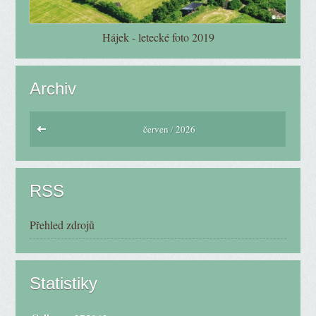
Hájek - letecké foto 2019
Archiv
červen
/
2026
RSS
Přehled zdrojů
Statistiky