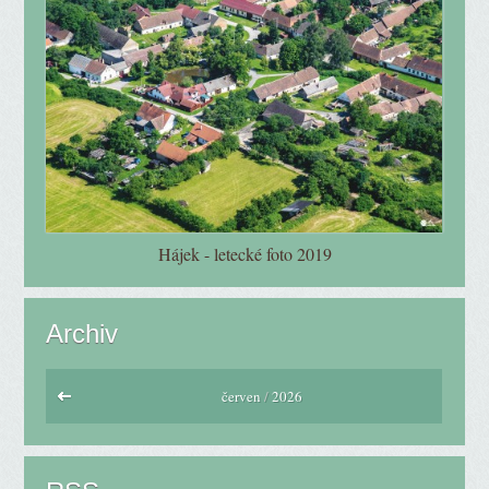
Hájek - letecké foto 2019
Archiv
červen
/
2026