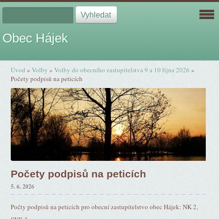
Obec Hájek
Úvod
»
Volby
»
Volby do obecního zastupitelstva 9 a 10 října 2026
»
Počety podpisů na peticích
Počety podpisů na peticích
5. 6. 2026
Počty podpisů na peticích pro obecní zastupitelstvo obec Hájek: NK 2,