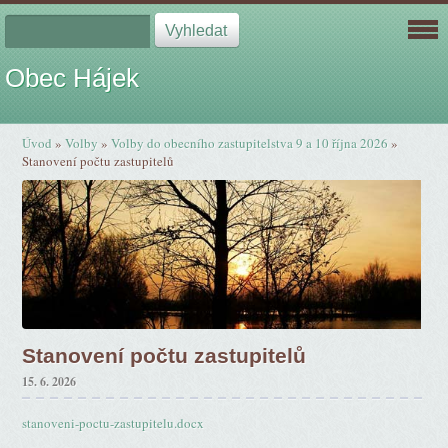
Obec Hájek
Úvod
»
Volby
»
Volby do obecního zastupitelstva 9 a 10 října 2026
»
Stanovení počtu zastupitelů
Stanovení počtu zastupitelů
15. 6. 2026
stanoveni-poctu-zastupitelu.docx