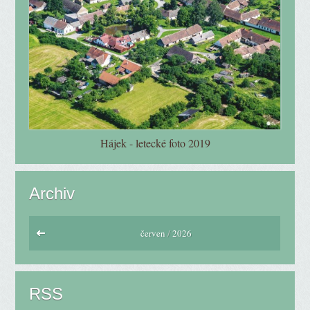
Hájek - letecké foto 2019
Archiv
červen
/
2026
RSS