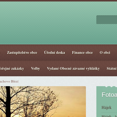
Zastupitelstvo obce
Úřední deska
Finance obce
O obci
eřejné zakázky
Volby
Vydané Obecně závazné vyhlášky
Státní
lachovo Březí
Foto
Hájek
Hájek - l