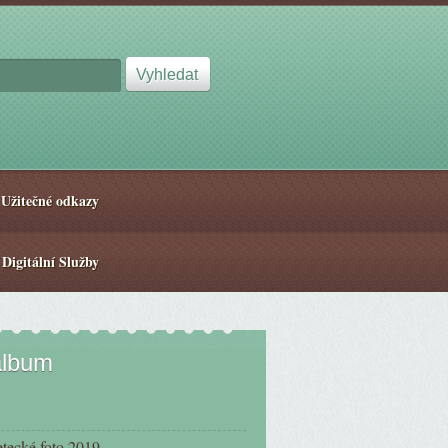
Užitečné odkazy
 Digitální Služby
album
etecké foto 2019