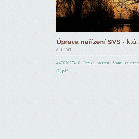
Úprava nařízení SVS - k.ú
6. 3. 2017
447030274_0_Uprava_narizeni_Statni_veterin
(2).pdf