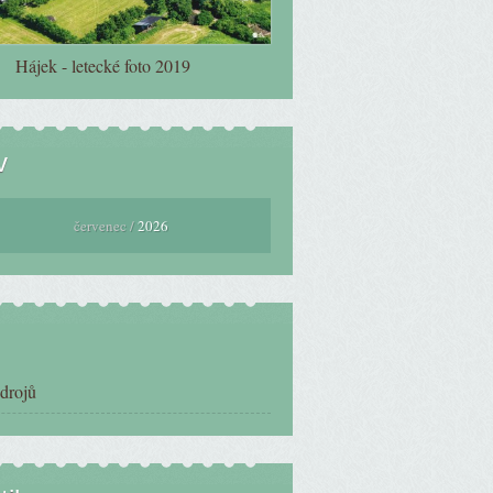
Hájek - letecké foto 2019
v
červenec /
2026
zdrojů