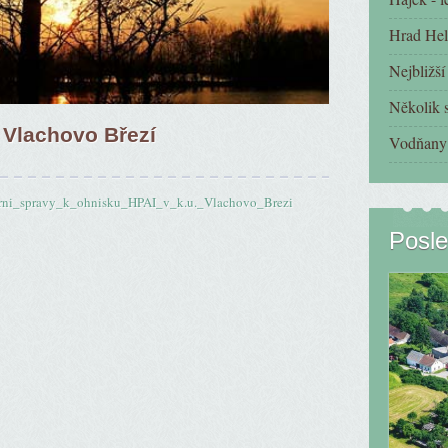
Hrad Hel
Nejbližš
Několik s
. Vlachovo Březí
Vodňany 
arni_spravy_k_ohnisku_HPAI_v_k.u._Vlachovo_Brezi
Posle