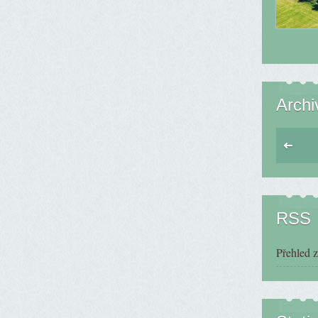
Archi
RSS
Přehled 