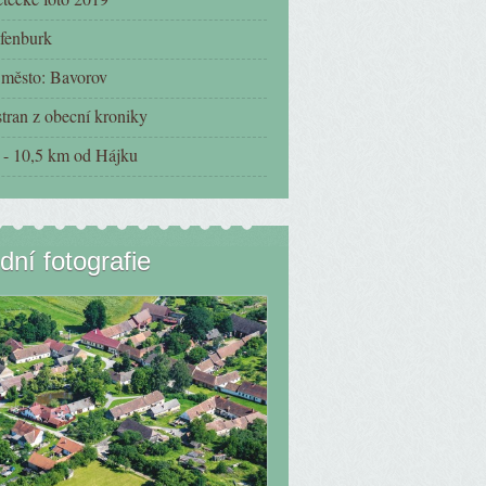
fenburk
í město: Bavorov
tran z obecní kroniky
- 10,5 km od Hájku
dní fotografie