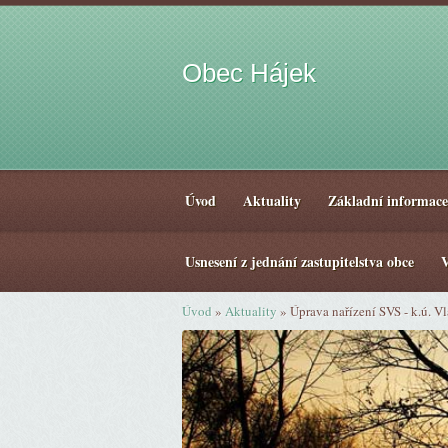
Obec Hájek
Úvod
Aktuality
Základní informace
Usnesení z jednání zastupitelstva obce
V
Úvod
»
Aktuality
»
Úprava nařízení SVS - k.ú. V