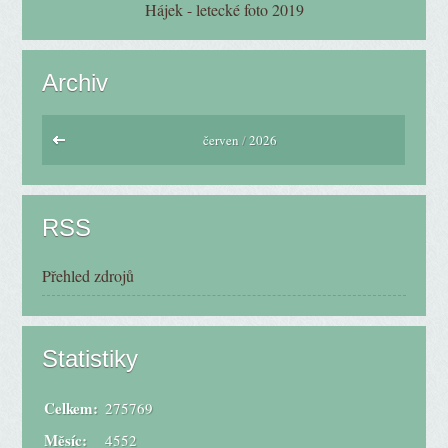
Hájek - letecké foto 2019
Archiv
červen
/
2026
RSS
Přehled zdrojů
Statistiky
Celkem:
275769
Měsíc:
4552