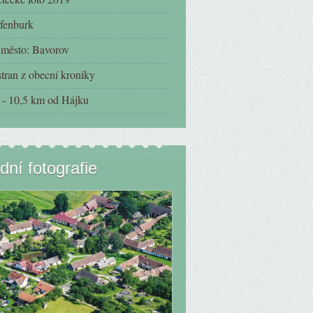
fenburk
í město: Bavorov
tran z obecní kroniky
- 10,5 km od Hájku
dní fotografie