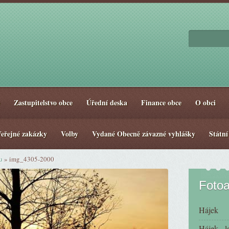
Zastupitelstvo obce
Úřední deska
Finance obce
O obci
eřejné zakázky
Volby
Vydané Obecně závazné vyhlášky
Státní
u
»
img_4305-2000
Foto
Hájek
Hájek - l