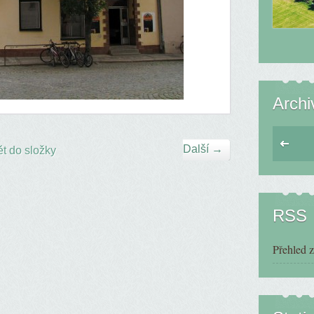
Archi
Další →
t do složky
RSS
Přehled 