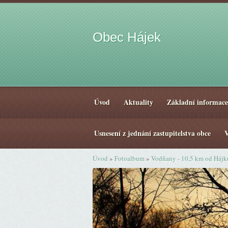
Obec Hájek
Úvod
Aktuality
Základní informace
Usnesení z jednání zastupitelstva obce
V
Úvod
»
Fotoalbum
»
Vodňany - 10,5 km od Hájk