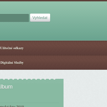
Užitečné odkazy
 Digitální Služby
album
etecké foto 2019