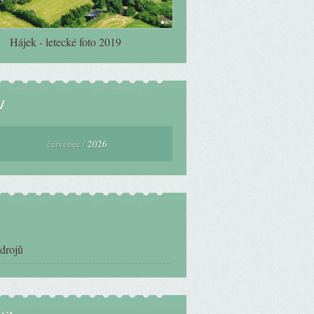
Hájek - letecké foto 2019
v
červenec /
2026
zdrojů