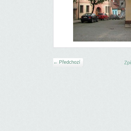
← Předchozí
Zpě