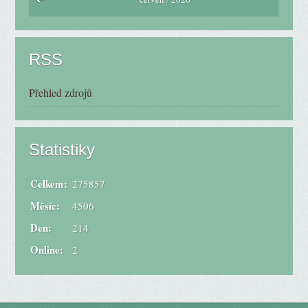
RSS
Přehled zdrojů
Statistiky
Celkem:
275857
Měsíc:
4506
Den:
214
Online:
2