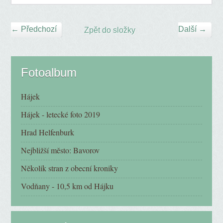
← Předchozí
Další →
Zpět do složky
Fotoalbum
Hájek
Hájek - letecké foto 2019
Hrad Helfenburk
Nejbližší město: Bavorov
Několik stran z obecní kroniky
Vodňany - 10,5 km od Hájku