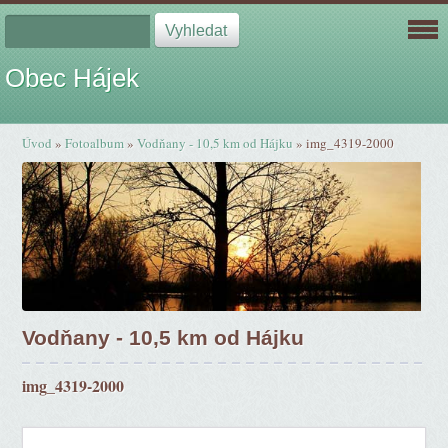
Obec Hájek
Úvod
»
Fotoalbum
»
Vodňany - 10,5 km od Hájku
»
img_4319-2000
Vodňany - 10,5 km od Hájku
img_4319-2000