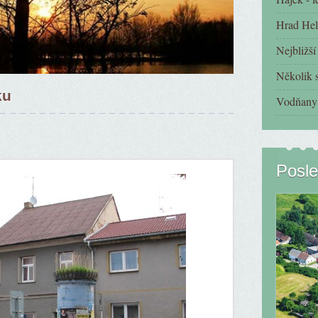
Hrad Hel
Nejbližš
Několik s
ku
Vodňany 
Posle