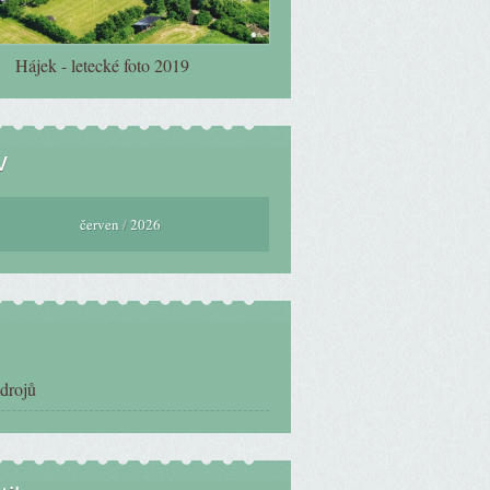
Hájek - letecké foto 2019
v
červen
/
2026
zdrojů