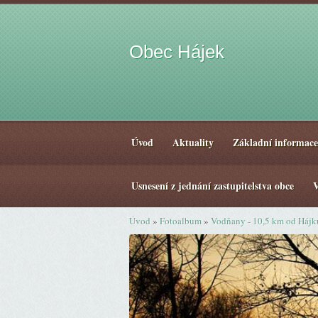
Obec Hájek
Úvod
Aktuality
Základní informace
Usnesení z jednání zastupitelstva obce
V
Úvod
»
Fotoalbum
»
Vodňany - 10,5 km od Hájk