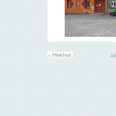
← Předchozí
Zpě