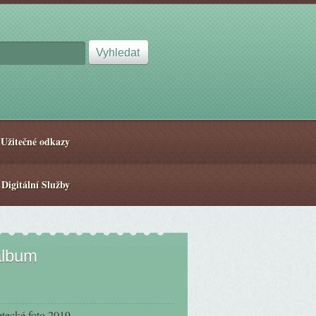
Užitečné odkazy
 Digitální Služby
album
etecké foto 2019