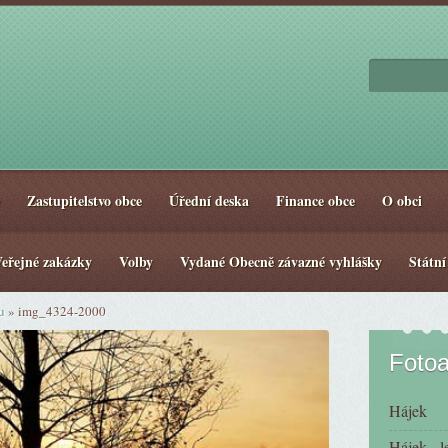
Zastupitelstvo obce
Úřední deska
Finance obce
O obci
eřejné zakázky
Volby
Vydané Obecně závazné vyhlášky
Státní
u
»
img_4324-2000
Foto
Hájek
Hájek - l