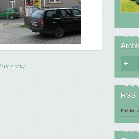
Archi
t do složky
RSS
Přehled 