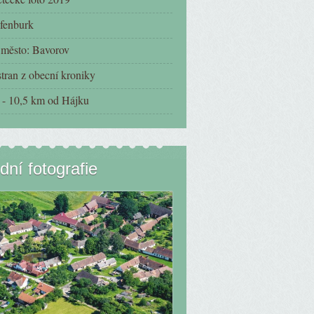
fenburk
í město: Bavorov
tran z obecní kroniky
- 10,5 km od Hájku
dní fotografie