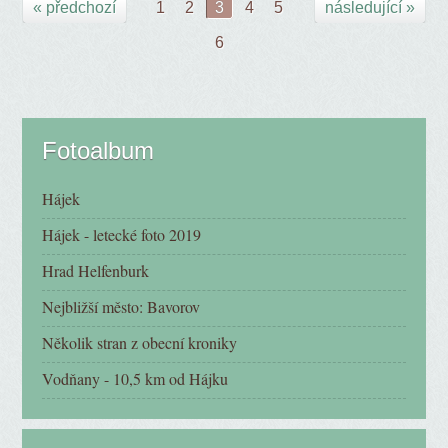
« předchozí
1
2
3
4
5
následující »
6
Fotoalbum
Hájek
Hájek - letecké foto 2019
Hrad Helfenburk
Nejbližší město: Bavorov
Několik stran z obecní kroniky
Vodňany - 10,5 km od Hájku