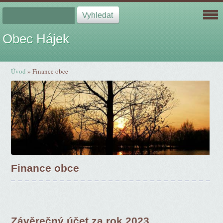
Obec Hájek
Úvod
»
Finance obce
Finance obce
Závěrečný účet za rok 2023