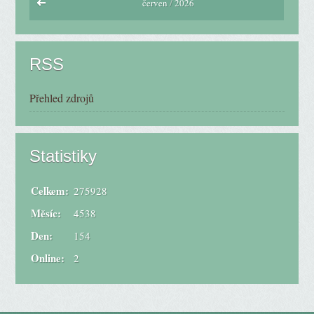
červen
/
2026
RSS
Přehled zdrojů
Statistiky
Celkem:
275928
Měsíc:
4538
Den:
154
Online:
2