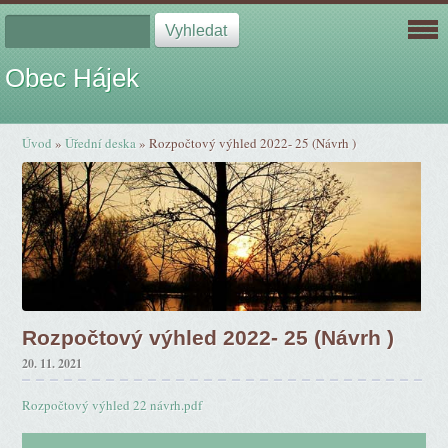
Obec Hájek
Úvod
»
Úřední deska
»
Rozpočtový výhled 2022- 25 (Návrh )
Rozpočtový výhled 2022- 25 (Návrh )
20. 11. 2021
Rozpočtový výhled 22 návrh.pdf