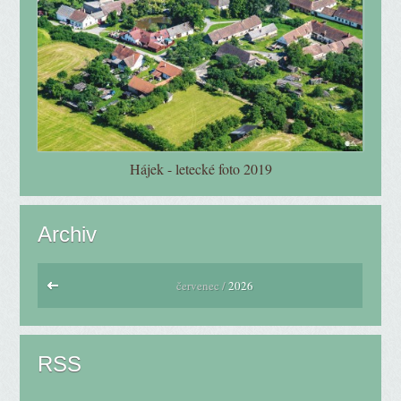
Hájek - letecké foto 2019
Archiv
červenec /
2026
RSS