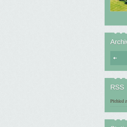
Archi
RSS
Přehled 