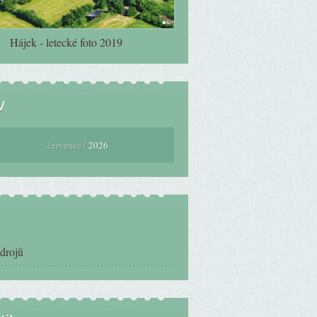
Hájek - letecké foto 2019
v
červenec /
2026
zdrojů