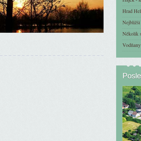
Hrad Hel
Nejbližš
Několik s
Vodňany 
Posle