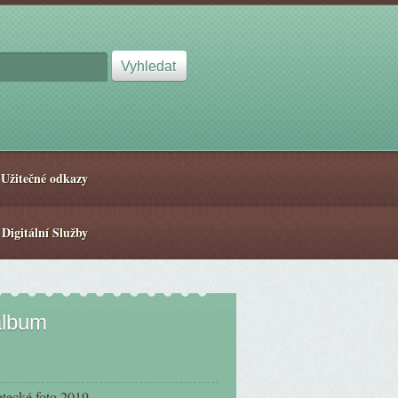
Užitečné odkazy
 Digitální Služby
album
etecké foto 2019