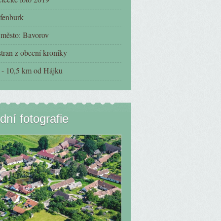
fenburk
í město: Bavorov
tran z obecní kroniky
- 10,5 km od Hájku
dní fotografie