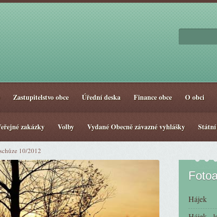
Zastupitelstvo obce
Úřední deska
Finance obce
O obci
eřejné zakázky
Volby
Vydané Obecně závazné vyhlášky
Státní
schůze 10/2012
Foto
Hájek
Hájek - l