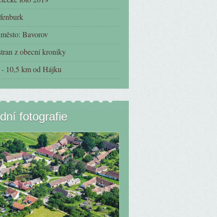
fenburk
í město: Bavorov
tran z obecní kroniky
- 10,5 km od Hájku
dní fotografie