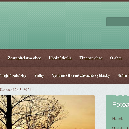
Zastupitelstvo obce
Úřední deska
Finance obce
O obci
eřejné zakázky
Volby
Vydané Obecně závazné vyhlášky
Státní
Usnesení 24.5. 2024
Foto
Hájek
Hájek - l