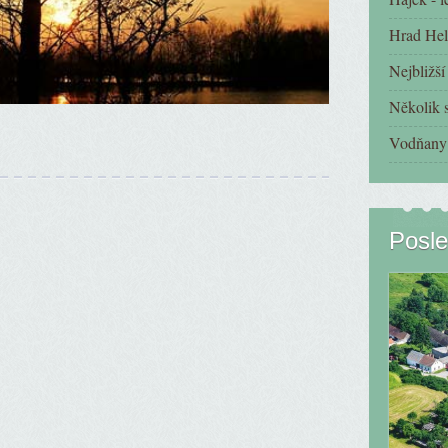
Hrad Hel
Nejbližš
Několik s
Vodňany 
Posle