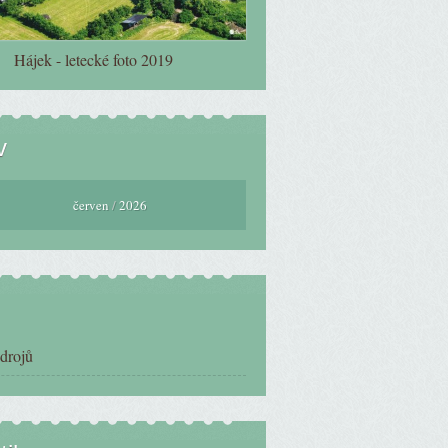
Hájek - letecké foto 2019
v
červen
/
2026
zdrojů