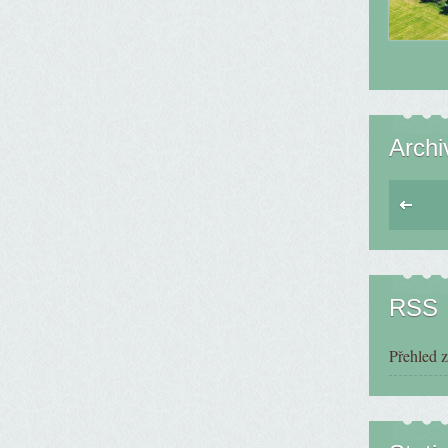
Archi
RSS
Přehled 