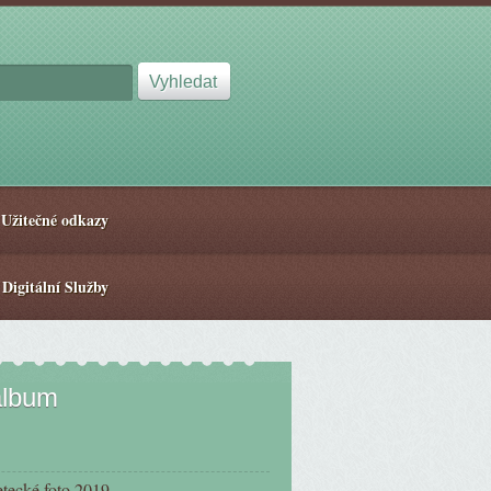
Užitečné odkazy
 Digitální Služby
album
etecké foto 2019