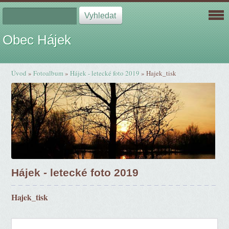
Obec Hájek
Úvod
»
Fotoalbum
»
Hájek - letecké foto 2019
»
Hajek_tisk
Hájek - letecké foto 2019
Hajek_tisk