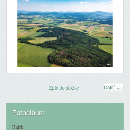
Další →
Zpět do složky
Fotoalbum
Hájek