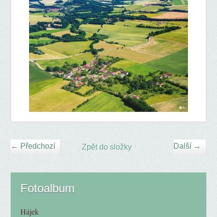
← Předchozí
Další →
Zpět do složky
Fotoalbum
Hájek