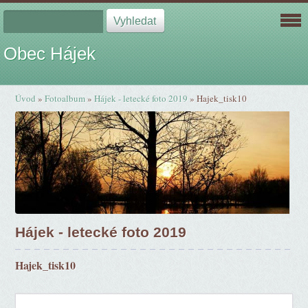
Obec Hájek
Úvod
»
Fotoalbum
»
Hájek - letecké foto 2019
»
Hajek_tisk10
Hájek - letecké foto 2019
Hajek_tisk10