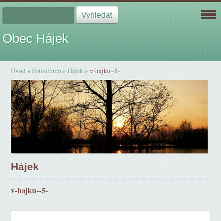
Obec Hájek
Úvod
»
Fotoalbum
»
Hájek
»
v-hajku--5-
Hájek
v-hajku--5-