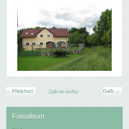
← Předchozí
Další →
Zpět do složky
Fotoalbum