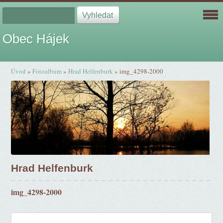
Obec Hájek
Úvod
»
Fotoalbum
»
Hrad Helfenburk
»
img_4298-2000
Hrad Helfenburk
img_4298-2000