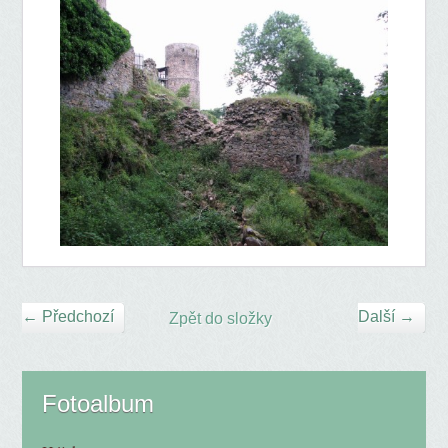
← Předchozí
Další →
Zpět do složky
Fotoalbum