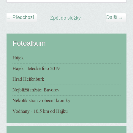
← Předchozí
Další →
Zpět do složky
Fotoalbum
Hájek
Hájek - letecké foto 2019
Hrad Helfenburk
Nejbližší město: Bavorov
Několik stran z obecní kroniky
Vodňany - 10,5 km od Hájku