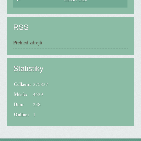
RSS
Přehled zdrojů
Statistiky
Celkem:
275837
Měsíc:
4529
Den:
238
Online:
1