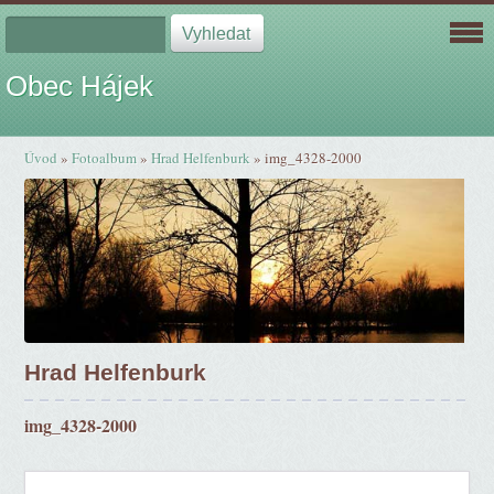
Obec Hájek
Úvod
»
Fotoalbum
»
Hrad Helfenburk
»
img_4328-2000
Hrad Helfenburk
img_4328-2000