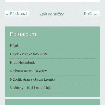
← Předchozí
Další →
Zpět do složky
Fotoalbum
Hájek
Hájek - letecké foto 2019
Hrad Helfenburk
Nejbližší město: Bavorov
Několik stran z obecní kroniky
Vodňany - 10,5 km od Hájku