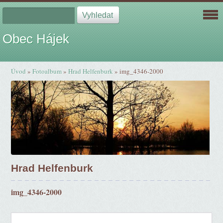
Obec Hájek
Úvod
»
Fotoalbum
»
Hrad Helfenburk
»
img_4346-2000
Hrad Helfenburk
img_4346-2000