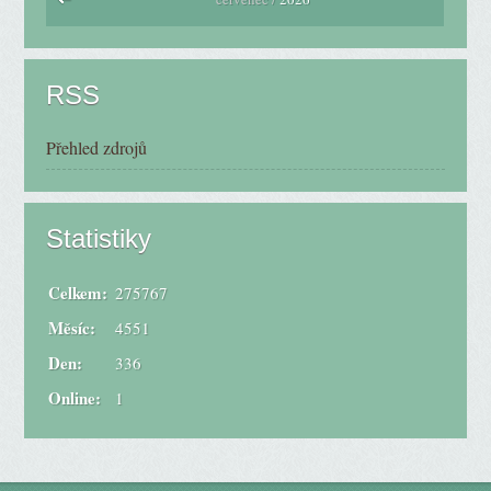
RSS
Přehled zdrojů
Statistiky
Celkem:
275767
Měsíc:
4551
Den:
336
Online:
1