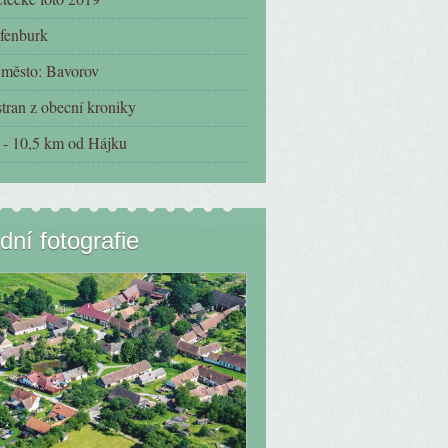
fenburk
í město: Bavorov
tran z obecní kroniky
- 10,5 km od Hájku
dní fotografie