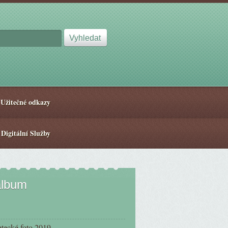
Užitečné odkazy
 Digitální Služby
album
etecké foto 2019