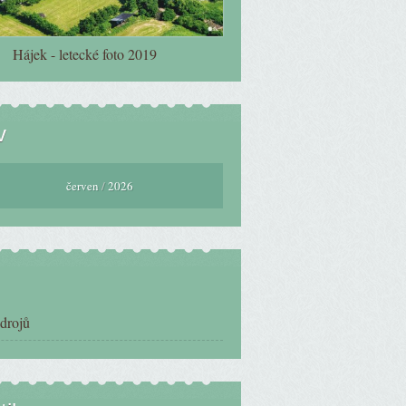
Hájek - letecké foto 2019
v
červen
/
2026
zdrojů