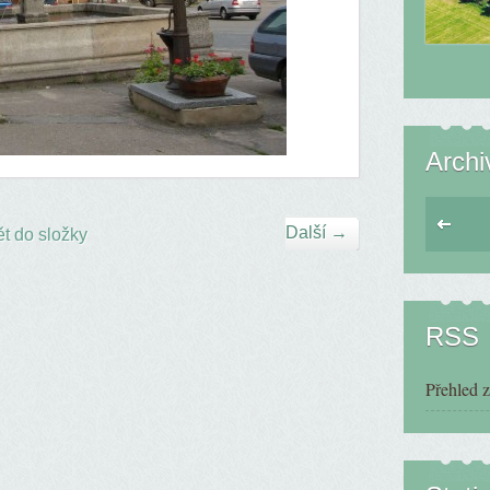
Archi
Další →
t do složky
RSS
Přehled 