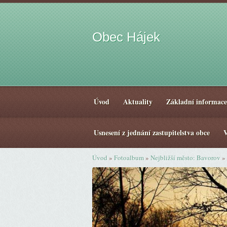
Obec Hájek
Úvod
Aktuality
Základní informace
Usnesení z jednání zastupitelstva obce
V
Úvod
»
Fotoalbum
»
Nejbližší město: Bavorov
»