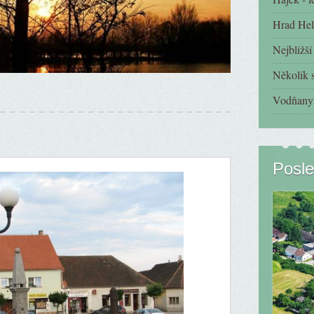
Hrad Hel
Nejbližš
Několik s
Vodňany 
Posle