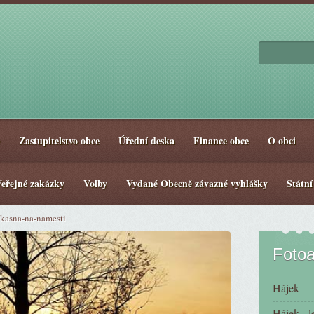
Zastupitelstvo obce
Úřední deska
Finance obce
O obci
eřejné zakázky
Volby
Vydané Obecně závazné vyhlášky
Státní
kasna-na-namesti
Foto
Hájek
Hájek - l