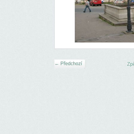
← Předchozí
Zpě