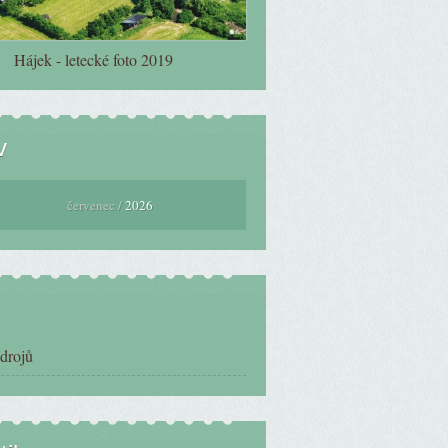
Hájek - letecké foto 2019
v
červenec /
2026
zdrojů