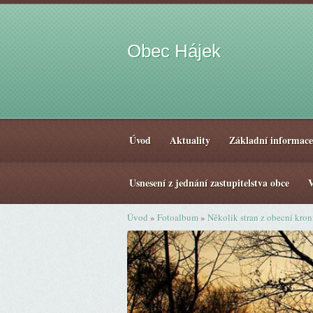
Obec Hájek
Úvod
Aktuality
Základní informace
Usnesení z jednání zastupitelstva obce
V
Úvod
»
Fotoalbum
»
Několik stran z obecní kro