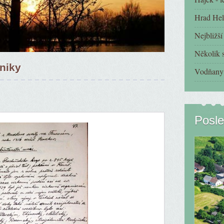
Hrad Hel
Nejbližš
Několik s
oniky
Vodňany 
Posle