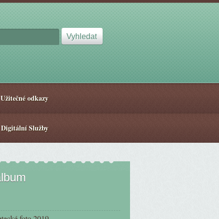
Užitečné odkazy
 Digitální Služby
album
etecké foto 2019