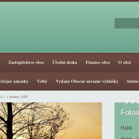
Zastupitelstvo obce
Úřední deska
Finance obce
O obci
eřejné zakázky
Volby
Vydané Obecně závazné vyhlášky
Státní
niky
»
strana_049
Foto
Hájek
Hájek - l