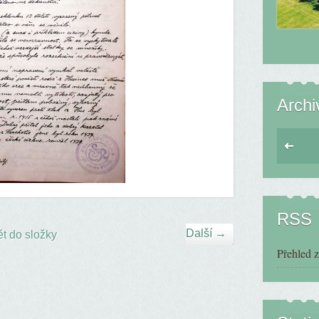
Archi
RSS
Další →
t do složky
Přehled 