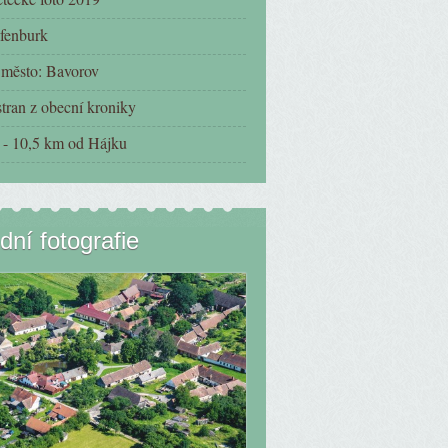
fenburk
í město: Bavorov
tran z obecní kroniky
- 10,5 km od Hájku
dní fotografie