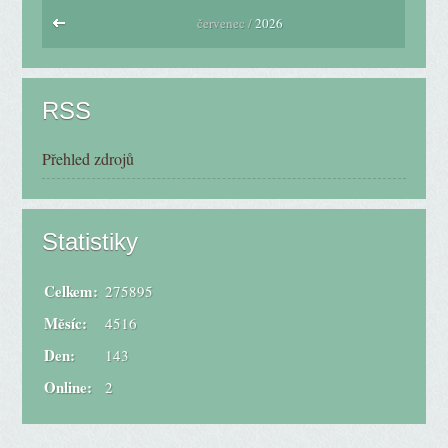
červenec /
2026
RSS
Přehled zdrojů
Statistiky
Celkem:
275895
Měsíc:
4516
Den:
143
Online:
2