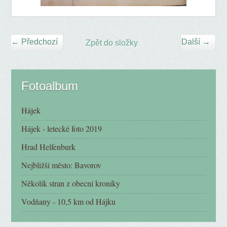
← Předchozí
Další →
Zpět do složky
Fotoalbum
Hájek
Hájek - letecké foto 2019
Hrad Helfenburk
Nejbližší město: Bavorov
Několik stran z obecní kroniky
Vodňany - 10,5 km od Hájku