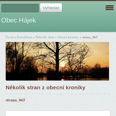
Obec Hájek
Úvod
»
Fotoalbum
»
Několik stran z obecní kroniky
»
strana_065
Několik stran z obecní kroniky
strana_065