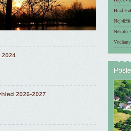
Hrad Hel
Nejbližš
Několik s
Vodňany 
 2024
Posle
ýhled 2026-2027