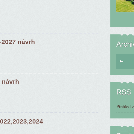
-2027 návrh
Archi
 návrh
RSS
Přehled 
022,2023,2024