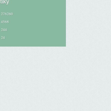
tiky
276260
4568
244
24