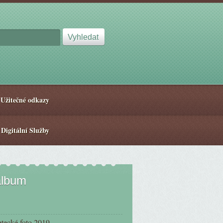
Užitečné odkazy
 Digitální Služby
album
etecké foto 2019