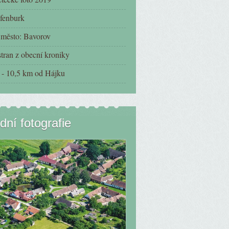
fenburk
í město: Bavorov
tran z obecní kroniky
- 10,5 km od Hájku
dní fotografie