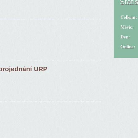
Statis
Celkem:
Měsíc:
Den:
Online:
 projednání URP