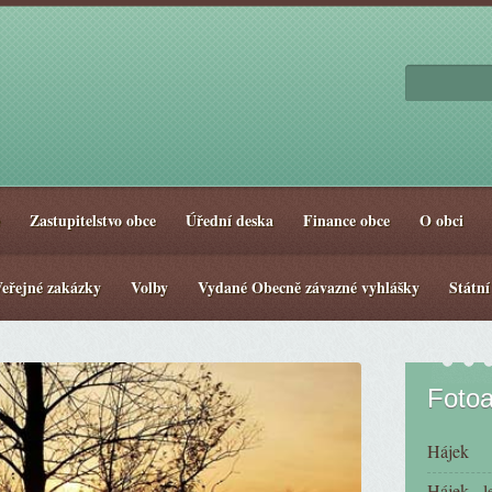
Zastupitelstvo obce
Úřední deska
Finance obce
O obci
eřejné zakázky
Volby
Vydané Obecně závazné vyhlášky
Státní
Foto
Hájek
Hájek - l