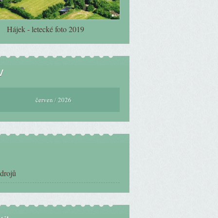
Hájek - letecké foto 2019
v
červen
/
2026
zdrojů