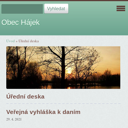
Obec Hájek
Úvod
»
Úřední deska
Úřední deska
Veřejná vyhláška k daním
29. 4. 2021