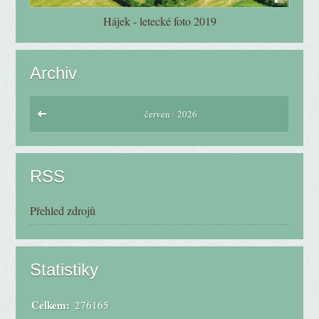
Hájek - letecké foto 2019
Archiv
červen
/
2026
RSS
Přehled zdrojů
Statistiky
Celkem:
276165