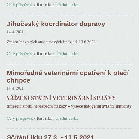
Rubrika:
Celý příspěvek
/
Úřední deska
Jihočeský koordinátor dopravy
14. 4. 2021
Zrušení některých autobusových linek od. 13.6.2021
Rubrika:
Celý příspěvek
/
Úřední deska
Mimořádné veterinární opatření k ptačí
chřipce
14. 4. 2021
AŘÍZENÍ STÁTNÍ VETERINÁRNÍ SPRÁVY
zamezení šíření nebezpečné nákazy – vysoce patogenní aviární influenzy
Rubrika:
Celý příspěvek
/
Úřední deska
Sčítání lidu 27.3. - 11.5.2021