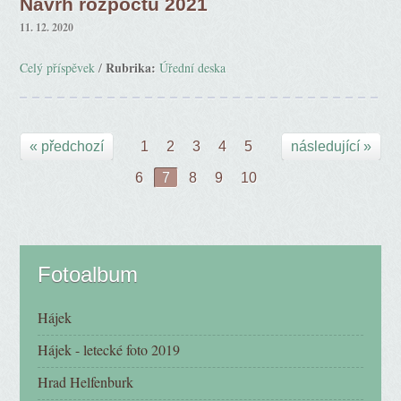
Návrh rozpočtu 2021
11. 12. 2020
Rubrika:
Celý příspěvek
/
Úřední deska
« předchozí
1
2
3
4
5
následující »
6
7
8
9
10
Fotoalbum
Hájek
Hájek - letecké foto 2019
Hrad Helfenburk