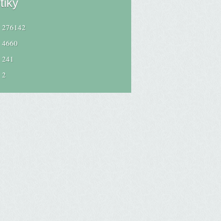
tiky
276142
4660
241
2