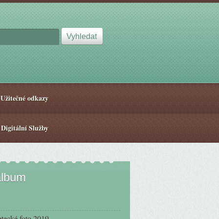
Užitečné odkazy
 Digitální Služby
album
etecké foto 2019