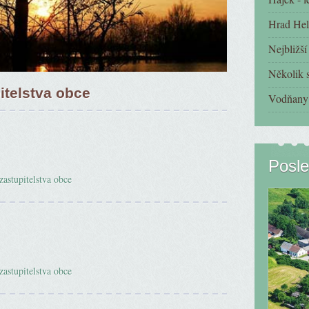
Hrad Hel
Nejbližš
Několik s
itelstva obce
Vodňany 
Posle
zastupitelstva obce
zastupitelstva obce