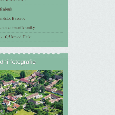
fenburk
í město: Bavorov
tran z obecní kroniky
- 10,5 km od Hájku
dní fotografie