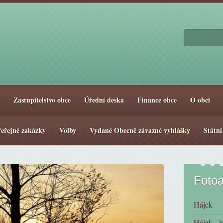
Zastupitelstvo obce
Úřední deska
Finance obce
O obci
eřejné zakázky
Volby
Vydané Obecně závazné vyhlášky
Státní
Foto
Hájek
Hájek - l