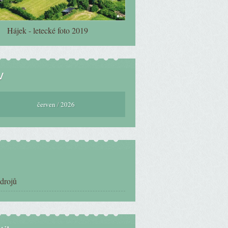
Hájek - letecké foto 2019
v
červen
/
2026
zdrojů