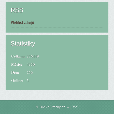
RSS
Přehled zdrojů
Statistiky
Celkem:
276449
Měsíc:
4350
Den:
256
Online:
3
© 2026 eStránky.cz
|
RSS