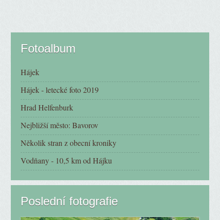
Fotoalbum
Hájek
Hájek - letecké foto 2019
Hrad Helfenburk
Nejbližší město: Bavorov
Několik stran z obecní kroniky
Vodňany - 10,5 km od Hájku
Poslední fotografie