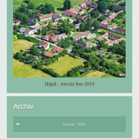
Hájek - letecké foto 2019
Archiv
červen
/
2026