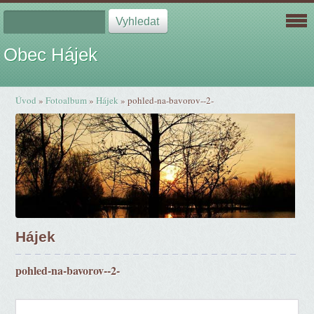
Obec Hájek
Úvod
»
Fotoalbum
»
Hájek
»
pohled-na-bavorov--2-
Hájek
pohled-na-bavorov--2-