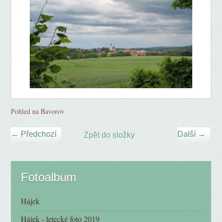
Pohled na Bavorov
← Předchozí
Další →
Zpět do složky
Fotoalbum
Hájek
Hájek - letecké foto 2019