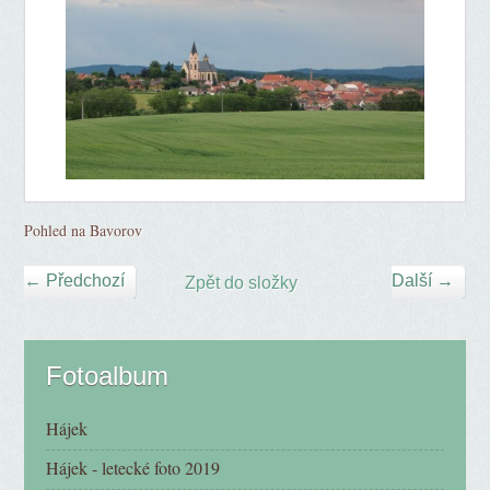
Pohled na Bavorov
← Předchozí
Další →
Zpět do složky
Fotoalbum
Hájek
Hájek - letecké foto 2019