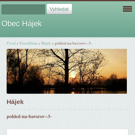
Obec Hájek
Úvod
»
Fotoalbum
»
Hájek
»
pohled-na-bavorov--3-
Hájek
pohled-na-bavorov--3-