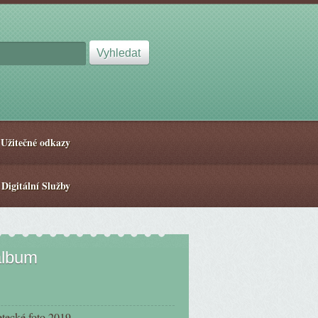
Užitečné odkazy
 Digitální Služby
album
etecké foto 2019