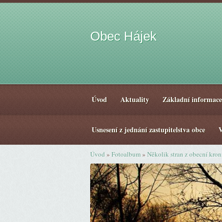
Obec Hájek
Úvod
Aktuality
Základní informace
Usnesení z jednání zastupitelstva obce
V
Úvod
»
Fotoalbum
»
Několik stran z obecní kro