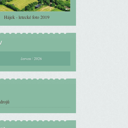
Hájek - letecké foto 2019
v
červen
/
2026
zdrojů