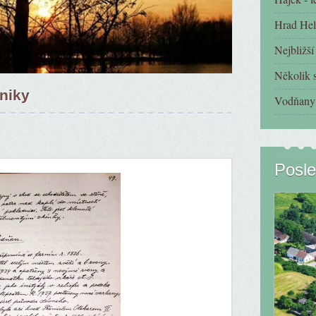
Hrad Hel
Nejbližš
Několik s
oniky
Vodňany 
Posle