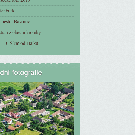
fenburk
í město: Bavorov
tran z obecní kroniky
- 10,5 km od Hájku
dní fotografie