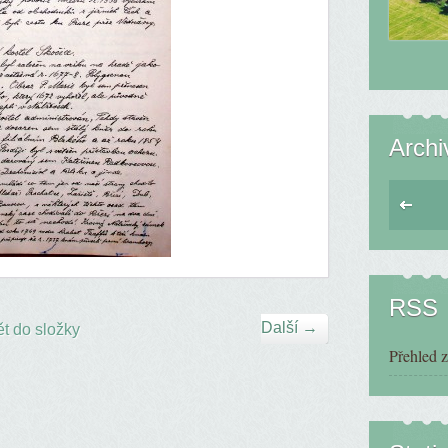
Archi
RSS
Další →
t do složky
Přehled 