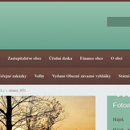
Zastupitelstvo obce
Úřední deska
Finance obce
O obci
eřejné zakázky
Volby
Vydané Obecně závazné vyhlášky
Státní
niky
»
strana_051
Foto
Hájek
Hájek - l