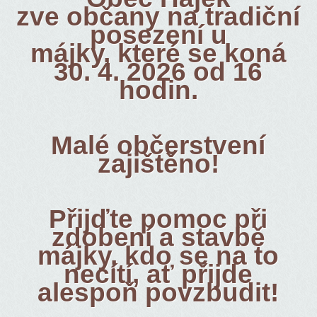
zve občany na tradiční
posezení u
májky, které se koná
30. 4. 2026 od 16
hodin.
Malé občerstvení
zajištěno!
Přijďte pomoc při
zdobení a stavbě
májky, kdo se na to
necítí, ať přijde
alespoň povzbudit!